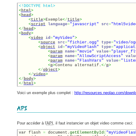
<!DOCTYPE html>
<
html
>
<
head
>
<
title
>
Exemple
<
/
title
>
<
script
language
=
"javascript"
src
=
"html5vide
<
/
head
>
<
body
>
<
video
id
=
"myVideo"
>
<
source
src
=
"fichier.ogg"
type
=
"video/og
<
object
id
=
"myVideoFlash"
type
=
"applicat
<
param
name
=
"movie"
value
=
"player_fl
<
param
name
=
"AllowScriptAccess"
valu
<
param
name
=
"FlashVars"
value
=
"liste
<
p
>
Contenu alternatif.
<
/
p
>
<
/
object
>
<
/
video
>
<
/
body
>
<
/
html
>
Voici un exemple plus complet :
http://resources.neolao.com/downl
API
Pour accéder à l'
API
, il faut instancier un objet video comme ceci:
var
 flash 
=
 document.
getElementById
(
"myVideoFlas