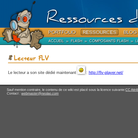
Ressources d
PORTFOLIO
RESSOURCES
BLOG
ACCUEIL
»
FLASH
»
COMPOSANTS FLASH
»
L
Lecteur FLV
Le lecteur a son site dédié maintenant
:
http://flv-player.net/
Sauf mention contraire, le contenu de ce wiki est placé sous la licence suivante:
CC Attri
Contact :
webmaster@neolao.com