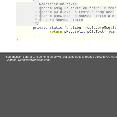
/**

	 * Remplacer un texte

	 * @param pMsg Le texte où faire le remplacement

	 * @param pOldText Le texte à remplacer

	 * @param pNewText Le nouveau texte à mettre

	 * @return Nouveau texte

	 */
private
static
function
 _replace
(
pMsg:
St
return
 pMsg.
split
(
pOldText
)
.
join
}
}
Sauf mention contraire, le contenu de ce wiki est placé sous la licence suivante:
CC Attri
Contact :
webmaster@neolao.com