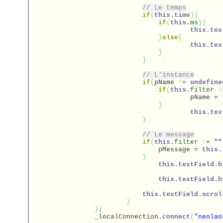
// Le temps
if
(
this
.
time
)
{
if
(
this
.
ms
)
{
this
.
tex
}
else
{
this
.
tex
}
}
// L'instance
if
(
pName 
!
= 
undefine
if
(
this
.
filter
!
			    		pName = 
}
this
.
tex
}
// Le message
if
(
this
.
filter
!
= 
""
			    	pMessage = 
this
.
}
this
.
textField
.
h
this
.
textField
.
h
this
.
textField
.
scrol
}
}
;

		_localConnection.
connect
(
"neolao