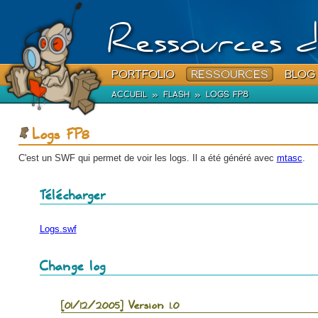
Ressources d
PORTFOLIO
RESSOURCES
BLOG
ACCUEIL
»
FLASH
»
LOGS FP8
Logs FP8
C'est un SWF qui permet de voir les logs. Il a été généré avec
mtasc
.
Télécharger
Logs.swf
Change log
[01/12/2005] Version 1.0