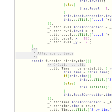
this
.
level
++;

}
else
{
this
.
level
 = 
1
;

}
this
.
localConnection
.
lev
this
.
setTitle
(
"Level "
+
t
}
)
;

		_buttonLevel.
localConnection
 = _
		_buttonLevel.
level
 = 
3
;

		_buttonLevel.
setTitle
(
"Level "
+_
		_buttonLevel.
_x
 = 
105
;

		_buttonLevel.
_y
 = 
575
;

}
/**

	 * Affichage du temps

	 */
static
function
 displayTime
(
)
{
// Création du clip
		_buttonTime = _generateButton
(
_r
this
.
time
 = 
!
this
.
time
;

if
(
this
.
time
)
{
this
.
setTitle
(
"S
}
else
{
this
.
setTitle
(
"H
}
this
.
localConnection
.
tim
}
)
;

		_buttonTime.
localConnection
 = _l
		_buttonTime.
time
 = 
true
;

		_buttonTime.
setTitle
(
"Show time"