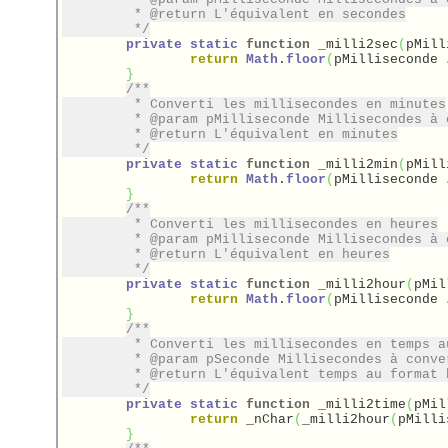
	 * @return L'équivalent en secondes

	 */
private
static
function
 _milli2sec
(
pMill
return
Math
.
floor
(
pMilliseconde 
}
/**

	 * Converti les millisecondes en minutes

	 * @param pMilliseconde Millisecondes à convertir

	 * @return L'équivalent en minutes

	 */
private
static
function
 _milli2min
(
pMill
return
Math
.
floor
(
pMilliseconde 
}
/**

	 * Converti les millisecondes en heures

	 * @param pMilliseconde Millisecondes à convertir

	 * @return L'équivalent en heures

	 */
private
static
function
 _milli2hour
(
pMil
return
Math
.
floor
(
pMilliseconde 
}
/**

	 * Converti les millisecondes en temps au format hh:mm:ss

	 * @param pSeconde Millisecondes à convertir

	 * @return L'équivalent temps au format hh:mm:ss

	 */
private
static
function
 _milli2time
(
pMil
return
 _nChar
(
_milli2hour
(
pMilli
}