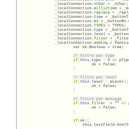
		_localConnection.
nChar
 = _nChar;

		_localConnection.
milli2time
 = _m
		_localConnection.
replace
 = _repl
		_localConnection.
time
 = _buttonT
		_localConnection.
ms
 = _buttonMs.
		_localConnection.
TYPES
 = TYPES;

		_localConnection.
type
 = _buttonT
		_localConnection.
level
 = _button
		_localConnection.
filter
 = _filte
		_localConnection.
addLog
 = 
functi
var
 ok:
Boolean
 = 
true
;

// filtre par type
if
(
this
.
type
>
 0 
&&
 pTyp
				ok = 
false
;

}
// filtre par level
if
(
this
.
level
<
 pLevel
)
{
				ok = 
false
;

}
// filtre par message
if
(
this
.
filter
!
= 
""
&&
 
				ok = 
false
;

}
if
(
ok
)
{
this
.
textField
.
htmlT