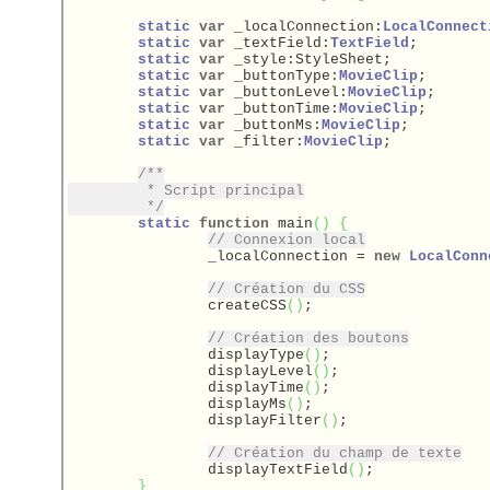
static
var
 _localConnection:
LocalConnect
static
var
 _textField:
TextField
;

static
var
 _style:StyleSheet;

static
var
 _buttonType:
MovieClip
;

static
var
 _buttonLevel:
MovieClip
;

static
var
 _buttonTime:
MovieClip
;

static
var
 _buttonMs:
MovieClip
;

static
var
 _filter:
MovieClip
;

/**

	 * Script principal

	 */
static
function
 main
(
)
{
// Connexion local
		_localConnection = 
new
LocalConn
// Création du CSS
		createCSS
(
)
;

// Création des boutons
		displayType
(
)
;

		displayLevel
(
)
;

		displayTime
(
)
;

		displayMs
(
)
;

		displayFilter
(
)
;

// Création du champ de texte
		displayTextField
(
)
;

}