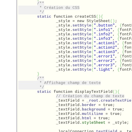
/**

	 * Création du CSS

	 */
static
function
 createCSS
(
)
{
		_style = 
new
 StyleSheet
(
)
;

		_style.
setStyle
(
".button"
, 
{
font
		_style.
setStyle
(
".info1"
, 
{
fontF
		_style.
setStyle
(
".info2"
, 
{
fontF
		_style.
setStyle
(
".info3"
, 
{
fontF
		_style.
setStyle
(
".action1"
, 
{
fon
		_style.
setStyle
(
".action2"
, 
{
fon
		_style.
setStyle
(
".action3"
, 
{
fon
		_style.
setStyle
(
".error1"
, 
{
font
		_style.
setStyle
(
".error2"
, 
{
font
		_style.
setStyle
(
".error3"
, 
{
font
		_style.
setStyle
(
".light"
, 
{
fontF
}
/**

	 * Affichage champ de texte

	 */
static
function
 displayTextField
(
)
{
// Création du champ de texte
		_textField = 
_root
.
createTextFie
		_textField.
border
 = 
true
;

		_textField.
background
 = 
true
;

		_textField.
multiline
 = 
true
;

		_textField.
html
 = 
true
;

		_textField.
styleSheet
 = _style;

		_localConnection.
textField
 = _te