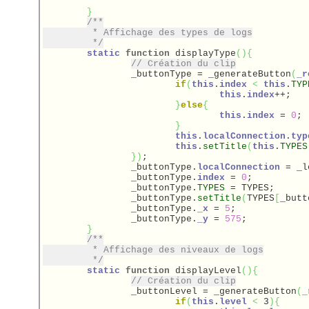
}
/**

	 * Affichage des types de logs

	 */
static
function
 displayType
(
)
{
// Création du clip
		_buttonType = _generateButton
(
_r
if
(
this
.
index
<
this
.
TYP
this
.
index
++;

}
else
{
this
.
index
 = 
0
;

}
this
.
localConnection
.
typ
this
.
setTitle
(
this
.
TYPES
}
)
;

		_buttonType.
localConnection
 = _l
		_buttonType.
index
 = 
0
;

		_buttonType.
TYPES
 = TYPES;

		_buttonType.
setTitle
(
TYPES
[
_butt
		_buttonType.
_x
 = 
5
;

		_buttonType.
_y
 = 
575
;

}
/**

	 * Affichage des niveaux de logs

	 */
static
function
 displayLevel
(
)
{
// Création du clip
		_buttonLevel = _generateButton
(
_
if
(
this
.
level
<
 3
)
{