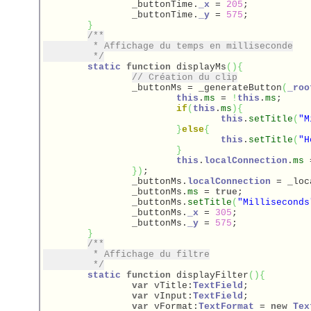
		_buttonTime.
_x
 = 
205
;

		_buttonTime.
_y
 = 
575
;

}
/**

	 * Affichage du temps en milliseconde

	 */
static
function
 displayMs
(
)
{
// Création du clip
		_buttonMs = _generateButton
(
_roo
this
.
ms
 = 
!
this
.
ms
;

if
(
this
.
ms
)
{
this
.
setTitle
(
"M
}
else
{
this
.
setTitle
(
"H
}
this
.
localConnection
.
ms
 
}
)
;

		_buttonMs.
localConnection
 = _loc
		_buttonMs.
ms
 = 
true
;

		_buttonMs.
setTitle
(
"Milliseconds
		_buttonMs.
_x
 = 
305
;

		_buttonMs.
_y
 = 
575
;

}
/**

	 * Affichage du filtre

	 */
static
function
 displayFilter
(
)
{
var
 vTitle:
TextField
;

var
 vInput:
TextField
;

var
 vFormat:
TextFormat
 = 
new
Tex