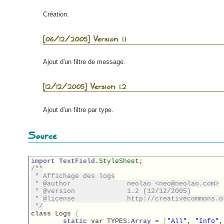
Création.
[06/12/2005] Version 1.1
Ajout d'un filtre de message.
[12/12/2005] Version 1.2
Ajout d'un filtre par type.
Source
import
TextField
.
StyleSheet
/**

 * Affichage des logs

 * @author		neolao <neo@neolao.com>

 * @version 		1.2 (12/12/2005)

 * @license		http://creativecommons.org/licenses/by-sa/2.5/

 */
class
 Logs 
{
static
var
 TYPES:
Array
 = 
[
"All"
, 
"Info"
,