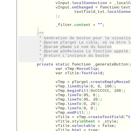
		vInput.
localConnection
 = _localC
		vInput.
onChanged
 = 
function
(
text
			textfield_txt.
localConne
}
;

		_filter.
content
 = 
""
;

}
/**

	 * Génération de bouton pour la visualisation des logs

	 * @param pTarget La cible, où va être le bouton

	 * @param pName Le nom du bouton

	 * @param pOnRelease La fonction appelé lorsque l'on clique sur le bouton

	 * @return L'instance du bouton

	 */
private
static
function
 _generateButton
(
var
 vTmp:
MovieClip
;

var
 vTitle:
TextField
;

		vTmp = pTarget.
createEmptyMovieC
		vTmp.
lineStyle
(
0, 0, 100
)
;

		vTmp.
beginFill
(
0xCCCCCC, 100
)
;

		vTmp.
lineTo
(
95, 0
)
;

		vTmp.
lineTo
(
95, 20
)
;

		vTmp.
lineTo
(
0, 20
)
;

		vTmp.
lineTo
(
0, 0
)
;

		vTmp.
endFill
(
)
;

		vTitle = vTmp.
createTextField
(
"t
		vTitle.
styleSheet
 = _style;

		vTitle.
selectable
 = 
false
;

		vTitle.
html
 = 
true
;
