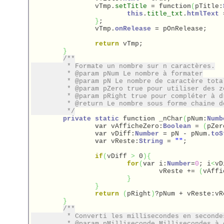
		vTmp.
setTitle
 = 
function
(
pTitle:
this
.
title_txt
.
htmlText
 
}
;

		vTmp.
onRelease
 = pOnRelease;		

return
 vTmp;

}
/**

	 * Formate un nombre sur n caractères.

	 * @param pNum Le nombre à formater

	 * @param pN Le nombre de caractère total

	 * @param pZero true pour utiliser des zero, false pour des espaces [option = true]

	 * @param pRight true pour compléter à droite, sinon à gauche [option = false]

	 * @return Le nombre sous forme chaine de pN caractères

	 */
private
static
function
 _nChar
(
pNum:
Numb
var
 vAfficheZero:
Boolean
 = 
(
pZer
var
 vDiff:
Number
 = pN - pNum.
toS
var
 vReste:
String
 = 
""
;

if
(
vDiff 
>
 0
)
{
for
(
var
 i:
Number
=
0
; i
<
vD
				vReste += 
(
vAffi
}
}
return
(
pRight
)
?pNum + vReste:vR
}
/**

	 * Converti les millisecondes en secondes

	 * @param pMilliseconde Millisecondes à convertir
