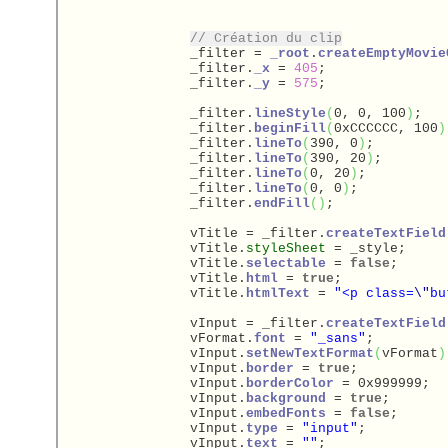
// Création du clip
		_filter = 
_root
.
createEmptyMovie
		_filter.
_x
 = 
405
;

		_filter.
_y
 = 
575
;

		_filter.
lineStyle
(
0, 0, 100
)
;

		_filter.
beginFill
(
0xCCCCCC, 100
)
		_filter.
lineTo
(
390, 0
)
;

		_filter.
lineTo
(
390, 20
)
;

		_filter.
lineTo
(
0, 20
)
;

		_filter.
lineTo
(
0, 0
)
;

		_filter.
endFill
(
)
;

		vTitle = _filter.
createTextField
		vTitle.
styleSheet
 = _style;

		vTitle.
selectable
 = 
false
;

		vTitle.
html
 = 
true
;

		vTitle.
htmlText
 = 
"<p class=
\"
bu
		vInput = _filter.
createTextField
		vFormat.
font
 = 
"_sans"
;

		vInput.
setNewTextFormat
(
vFormat
)
		vInput.
border
 = 
true
;

		vInput.
borderColor
 = 0x999999;

		vInput.
background
 = 
true
;

		vInput.
embedFonts
 = 
false
;

		vInput.
type
 = 
"input"
;

		vInput.
text
 = 
""
;
