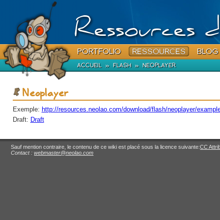
Ressources d
PORTFOLIO
RESSOURCES
BLOG
ACCUEIL
»
FLASH
»
NEOPLAYER
Neoplayer
Exemple:
http://resources.neolao.com/download/flash/neoplayer/exampl
Draft:
Draft
Sauf mention contraire, le contenu de ce wiki est placé sous la licence suivante:
CC Attri
Contact :
webmaster@neolao.com