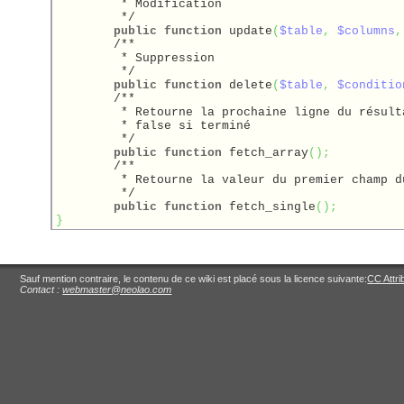
	 * Modification

	 */
public
function
 update
(
$table
,
$columns
,
/**

	 * Suppression

	 */
public
function
 delete
(
$table
,
$conditio
/**

	 * Retourne la prochaine ligne du résultat de la requête

	 * false si terminé

	 */
public
function
 fetch_array
(
)
;
/**

	 * Retourne la valeur du premier champ du résultat de la requête

	 */
public
function
 fetch_single
(
)
;
}
Sauf mention contraire, le contenu de ce wiki est placé sous la licence suivante:
CC Attri
Contact :
webmaster@neolao.com