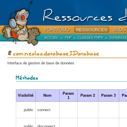
Ressources d
PORTFOLIO
RESSOURCES
BLOG
ACCUEIL
»
PHP
»
CLASSES PHP5
»
DATABASE
com.neolao.database.IDatabase
Interface de gestion de base de données
Méthodes
Param
Visibilité
Nom
Param 2
Param 3
Pa
1
public
connect
public
disconnect