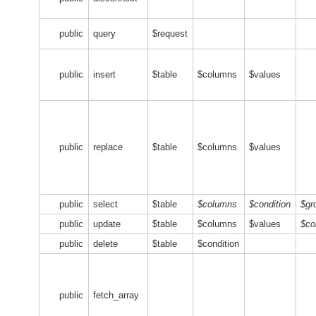
public
query
$request
public
insert
$table
$columns
$values
public
replace
$table
$columns
$values
public
select
$table
$columns
$condition
$gr
public
update
$table
$columns
$values
$co
public
delete
$table
$condition
public
fetch_array