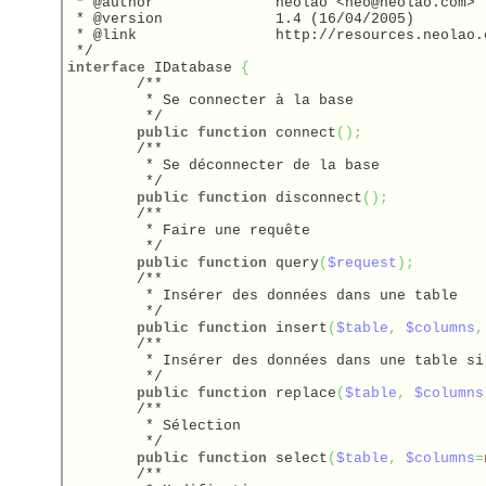
 * @author		neolao <neo@neolao.com>

 * @version		1.4 (16/04/2005)

 * @link		http://resources.neolao.com/php/classes/database/idatabase

 */
interface
 IDatabase 
{
/**

	 * Se connecter à la base

	 */
public
function
 connect
(
)
;
/**

	 * Se déconnecter de la base

	 */
public
function
 disconnect
(
)
;
/**

	 * Faire une requête

	 */
public
function
 query
(
$request
)
;
/**

	 * Insérer des données dans une table

	 */
public
function
 insert
(
$table
,
$columns
,
/**

	 * Insérer des données dans une table si elles n'existent pas, sinon la met à jour

	 */
public
function
 replace
(
$table
,
$columns
/**

	 * Sélection

	 */
public
function
 select
(
$table
,
$columns
=
/**
